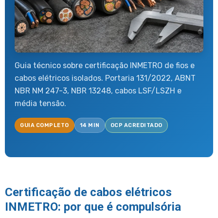
Guia técnico sobre certificação INMETRO de fios e
cabos elétricos isolados. Portaria 131/2022, ABNT
NBR NM 247-3, NBR 13248, cabos LSF/LSZH e
média tensão.
GUIA COMPLETO
14 MIN
OCP ACREDITADO
Certificação de cabos elétricos
INMETRO: por que é compulsória