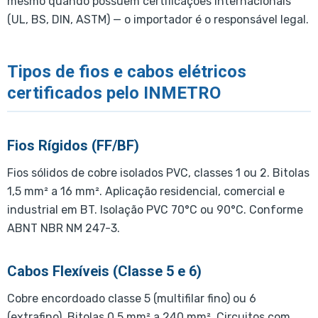
mesmo quando possuem certificações internacionais
(UL, BS, DIN, ASTM) — o importador é o responsável legal.
Tipos de fios e cabos elétricos
certificados pelo INMETRO
Fios Rígidos (FF/BF)
Fios sólidos de cobre isolados PVC, classes 1 ou 2. Bitolas
1,5 mm² a 16 mm². Aplicação residencial, comercial e
industrial em BT. Isolação PVC 70°C ou 90°C. Conforme
ABNT NBR NM 247-3.
Cabos Flexíveis (Classe 5 e 6)
Cobre encordoado classe 5 (multifilar fino) ou 6
(extrafino). Bitolas 0,5 mm² a 240 mm². Circuitos com