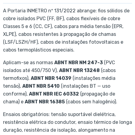
A Portaria INMETRO nº 131/2022 abrange: fios sólidos de
cobre isolados PVC (FF, BF), cabos flexíveis de cobre
Classes 5 e 6 (CC, CF), cabos para média tensão (EPR,
XLPE), cabos resistentes à propagação de chamas
(LSF/LSZH/HF), cabos de instalações fotovoltaicas e
cabos termoplásticos especiais.
Aplicam-se as normas
ABNT NBR NM 247-3
(PVC
isolados até 450/750 V),
ABNT NBR 13248
(cabos
termofixos),
ABNT NBR 14039
(instalações média
tensão),
ABNT NBR 5410
(instalações BT — uso
conforme),
ABNT NBR IEC 60332
(propagação de
chama) e
ABNT NBR 16385
(cabos sem halogênio).
Ensaios obrigatórios: tensão suportável dielétrica,
resistência elétrica do condutor, ensaio térmico de longa
duração, resistência de isolação, alongamento na