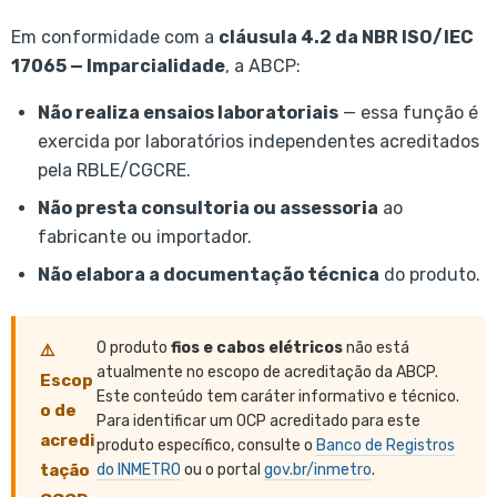
Em conformidade com a
cláusula 4.2 da NBR ISO/IEC
17065 — Imparcialidade
, a ABCP:
Não realiza ensaios laboratoriais
— essa função é
exercida por laboratórios independentes acreditados
pela RBLE/CGCRE.
Não presta consultoria ou assessoria
ao
fabricante ou importador.
Não elabora a documentação técnica
do produto.
O produto
fios e cabos elétricos
não está
⚠️
atualmente no escopo de acreditação da ABCP.
Escop
Este conteúdo tem caráter informativo e técnico.
o de
Para identificar um OCP acreditado para este
acredi
produto específico, consulte o
Banco de Registros
tação
do INMETRO
ou o portal
gov.br/inmetro
.