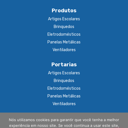
Produtos
Artigos Escolares
Brinquedos
Eletrodomésticos
Panelas Metálicas
Ventiladores
Portarias
Artigos Escolares
Brinquedos
Eletrodomésticos
Panelas Metálicas
Ventiladores
Nós utilizamos cookies para garantir que você tenha a melhor
ABCP CERTIFICADORA DE PRODUTOS LTDA – CNPJ:
experiência em nosso site. Se você continua a usar este site,
35.983.502/0001-64 Endereço: Avenida Hilário Pereira de