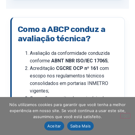
Como a ABCP conduz a
avaliação técnica?
Avaliação da conformidade conduzida
conforme
ABNT NBR ISO/IEC 17065
;
Acreditação
CGCRE OCP nº 161
com
escopo nos regulamentos técnicos
consolidados em portarias INMETRO
vigentes;
Operação respeitando o princípio da
Nós utilizamos cookies para garantir que você tenha a melhor
imparcialidade (cláusula 4.2 NBR ISO/IEC
experiência em nosso site. Se você continua a usar este site,
17065);
assumimos que você está satisfeito.
Análise técnica documental do produto e
Aceitar
Saiba Mais
dos relatórios de ensaio produzidos por