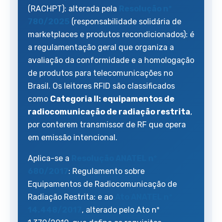
(RACHPT): alterada pela
Resolução nº
780/2025
(responsabilidade solidária de
marketplaces e produtos recondicionados): é
a regulamentação geral que organiza a
avaliação da conformidade e a homologação
de produtos para telecomunicações no
Brasil. Os leitores RFID são classificados
como
Categoria II: equipamentos de
radiocomunicação de radiação restrita
,
por conterem transmissor de RF que opera
em emissão intencional.
Aplica-se a
Resolução ANATEL nº
680/2017
: Regulamento sobre
Equipamentos de Radiocomunicação de
Radiação Restrita: e ao
Ato ANATEL nº
14.448/2017
, alterado pelo Ato nº