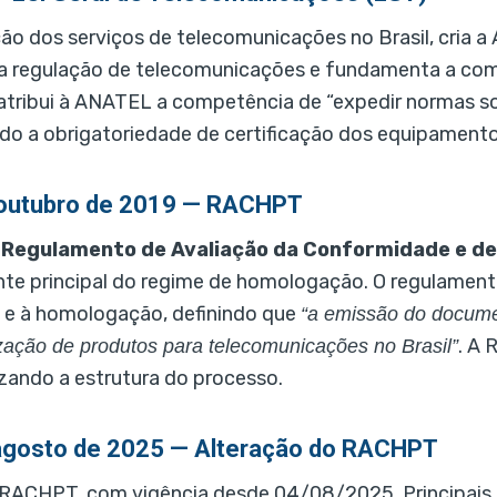
ão dos serviços de telecomunicações no Brasil, cria 
oda a regulação de telecomunicações e fundamenta a co
atribui à ANATEL a competência de “expedir normas so
ndo a obrigatoriedade de certificação dos equipamento
 outubro de 2019 — RACHPT
o
Regulamento de Avaliação da Conformidade e d
nte principal do regime de homologação. O regulamento
e e à homologação, definindo que
“a emissão do docume
. A
lização de produtos para telecomunicações no Brasil”
ando a estrutura do processo.
 agosto de 2025 — Alteração do RACHPT
 RACHPT, com vigência desde 04/08/2025. Principais