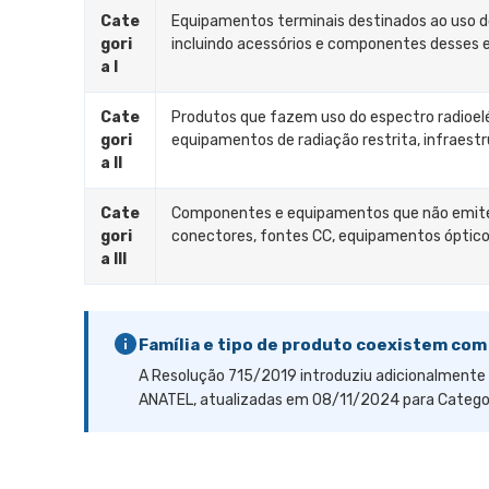
Cate
Equipamentos terminais destinados ao uso do
gori
incluindo acessórios e componentes desses
a I
Cate
Produtos que fazem uso do espectro radioelé
gori
equipamentos de radiação restrita, infraestr
a II
Cate
Componentes e equipamentos que não emitem
gori
conectores, fontes CC, equipamentos óptic
a III
Família e tipo de produto coexistem com
A Resolução 715/2019 introduziu adicionalmente
ANATEL, atualizadas em 08/11/2024 para Categoria