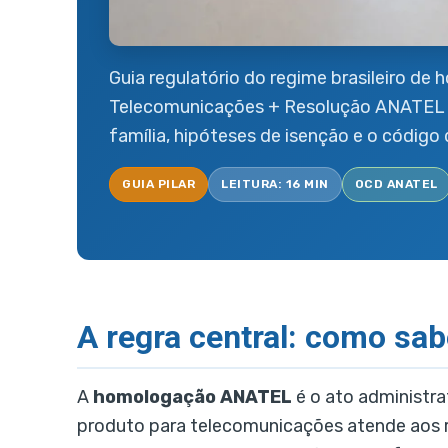
Guia regulatório do regime brasileiro de
Telecomunicações + Resolução ANATEL 715/
família, hipóteses de isenção e o cód
GUIA PILAR
LEITURA: 16 MIN
OCD ANATEL
A regra central: como s
A
homologação ANATEL
é o ato administr
produto para telecomunicações atende aos req