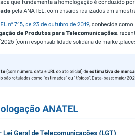
midade que fundamenta a homologação é conduzido po
tado
pela ANATEL, com ensaios realizados em amostra
L nº 715, de 23 de outubro de 2019
, conhecida como
gação de Produtos para Telecomunicações
, rece
/2025 (com responsabilidade solidária de marketplac
nte
(com número, data e URL do ato oficial) de
estimativa de merc
o são rotulados como “estimados” ou “típicos”. Data-base: maio/202
omologação ANATEL
 — Lei Geral de Telecomunicações (LGT)