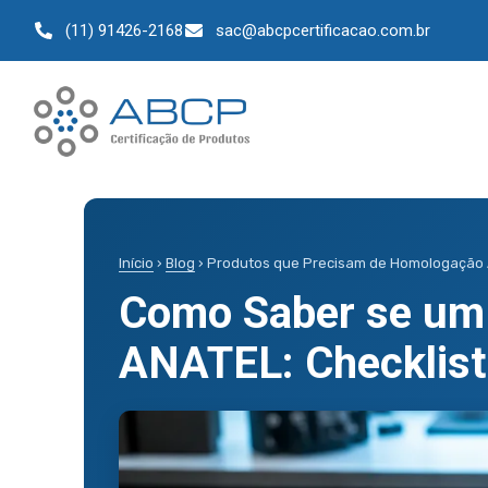
(11) 91426-2168
sac@abcpcertificacao.com.br
Início
›
Blog
› Produtos que Precisam de Homologação
Como Saber se um
ANATEL: Checklist