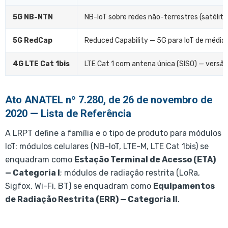
5G NB-NTN
NB-IoT sobre redes não-terrestres (satélit
5G RedCap
Reduced Capability — 5G para IoT de média
4G LTE Cat 1bis
LTE Cat 1 com antena única (SISO) — versão
Ato ANATEL nº 7.280, de 26 de novembro de
2020 — Lista de Referência
A LRPT define a família e o tipo de produto para módulos
IoT: módulos celulares (NB-IoT, LTE-M, LTE Cat 1bis) se
enquadram como
Estação Terminal de Acesso (ETA)
— Categoria I
; módulos de radiação restrita (LoRa,
Sigfox, Wi-Fi, BT) se enquadram como
Equipamentos
de Radiação Restrita (ERR) — Categoria II
.