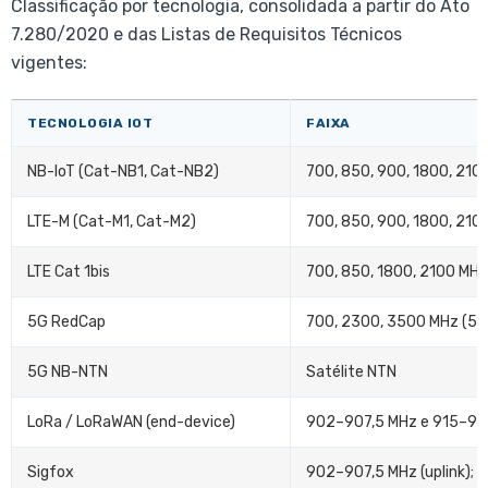
Classificação por tecnologia, consolidada a partir do Ato
7.280/2020 e das Listas de Requisitos Técnicos
vigentes:
TECNOLOGIA IOT
FAIXA
NB-IoT (Cat-NB1, Cat-NB2)
700, 850, 900, 1800, 2100
LTE-M (Cat-M1, Cat-M2)
700, 850, 900, 1800, 2100
LTE Cat 1bis
700, 850, 1800, 2100 MHz
5G RedCap
700, 2300, 3500 MHz (5G
5G NB-NTN
Satélite NTN
LoRa / LoRaWAN (end-device)
902–907,5 MHz e 915–92
Sigfox
902–907,5 MHz (uplink); 