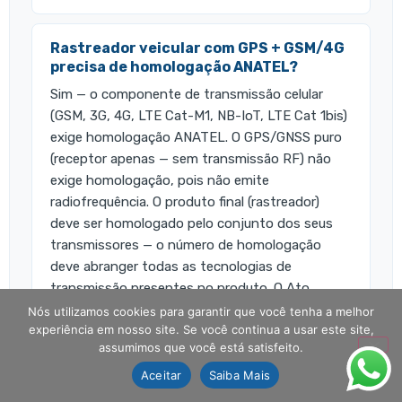
Rastreador veicular com GPS + GSM/4G
precisa de homologação ANATEL?
Sim — o componente de transmissão celular
(GSM, 3G, 4G, LTE Cat-M1, NB-IoT, LTE Cat 1bis)
exige homologação ANATEL. O GPS/GNSS puro
(receptor apenas — sem transmissão RF) não
exige homologação, pois não emite
radiofrequência. O produto final (rastreador)
deve ser homologado pelo conjunto dos seus
transmissores — o número de homologação
deve abranger todas as tecnologias de
transmissão presentes no produto. O Ato
2.105/2025 adicionou o LTE Cat 1bis ao escopo,
Nós utilizamos cookies para garantir que você tenha a melhor
experiência em nosso site. Se você continua a usar este site,
tecnologia crescentemente usada em
assumimos que você está satisfeito.
rastreadores por menor custo de módulo.
Aceitar
Saiba Mais