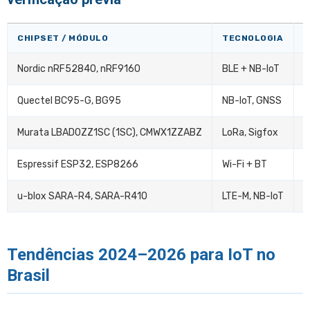
CHIPSET / MÓDULO
TECNOLOGIA
V
Nordic nRF52840, nRF9160
BLE + NB-IoT
V
Quectel BC95-G, BG95
NB-IoT, GNSS
V
Murata LBAD0ZZ1SC (1SC), CMWX1ZZABZ
LoRa, Sigfox
V
Espressif ESP32, ESP8266
Wi-Fi + BT
E
u-blox SARA-R4, SARA-R410
LTE-M, NB-IoT
V
Tendências 2024–2026 para IoT no
Brasil