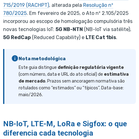
715/2019 (RACHPT)
, alterada pela
Resolução nº
780/2025
. Em fevereiro de 2025, o Ato nº 2.105/2025
incorporou ao escopo de homologação compulsória três
novas tecnologias IoT:
5G NB-NTN
(NB-IoT via satélite),
5G RedCap
(Reduced Capability) e
LTE Cat 1bis
.
Nota metodológica
Este guia distingue
definição regulatória vigente
(com número, data e URL do ato oficial) de
estimativa
de mercado
. Prazos sem ancoragem normativa são
rotulados como “estimados” ou “típicos”. Data-base:
maio/2026.
NB-IoT, LTE-M, LoRa e Sigfox: o que
diferencia cada tecnologia