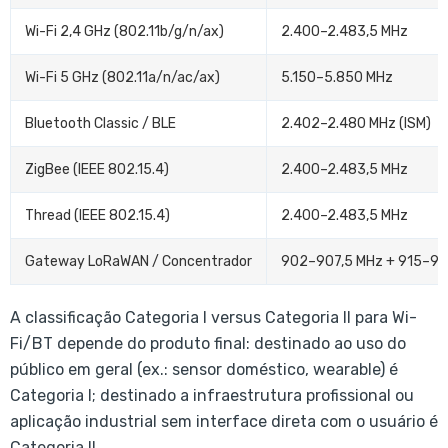
Wi-Fi 2,4 GHz (802.11b/g/n/ax)
2.400–2.483,5 MHz
Wi-Fi 5 GHz (802.11a/n/ac/ax)
5.150–5.850 MHz
Bluetooth Classic / BLE
2.402–2.480 MHz (ISM)
ZigBee (IEEE 802.15.4)
2.400–2.483,5 MHz
Thread (IEEE 802.15.4)
2.400–2.483,5 MHz
Gateway LoRaWAN / Concentrador
902–907,5 MHz + 915–9
A classificação Categoria I versus Categoria II para Wi-
Fi/BT depende do produto final: destinado ao uso do
público em geral (ex.: sensor doméstico, wearable) é
Categoria I; destinado a infraestrutura profissional ou
aplicação industrial sem interface direta com o usuário é
Categoria II.