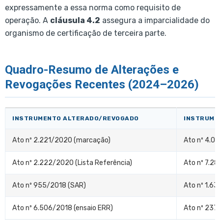
expressamente a essa norma como requisito de
operação. A
cláusula 4.2
assegura a imparcialidade do
organismo de certificação de terceira parte.
Quadro-Resumo de Alterações e
Revogações Recentes (2024–2026)
INSTRUMENTO ALTERADO/REVOGADO
INSTRUME
Ato nº 2.221/2020 (marcação)
Ato nº 4.0
Ato nº 2.222/2020 (Lista Referência)
Ato nº 7.2
Ato nº 955/2018 (SAR)
Ato nº 1.6
Ato nº 6.506/2018 (ensaio ERR)
Ato nº 237