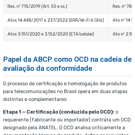
Res. nº 715/2019 (Art. 55 e ss.)
Res. nº 78
Atos 14.448/2017 e 237/2022 (ERR/Wi-Fi 6 GHz)
Ato nº 14.
Atos 3.151/2020 e 3.152/2020 (ETA/celular)
Ato nº 2.1
Papel da ABCP como OCD na cadeia de
avaliação da conformidade
O processo de certificação e homologação de produtos
para telecomunicações no Brasil opera em duas etapas
distintas e complementares:
Etapa 1 — Certificação (conduzida pelo OCD):
o
requerente (fabricante ou importador) contrata um OCD
designado pela ANATEL. O OCD analisa criticamente a